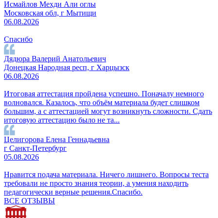
Исмайлов Мехди Али оглы
Московская обл, г Мытищи
06.08.2026
Спасибо
Дядюра Валерий Анатольевич
Донецкая Народная респ, г Харцызск
06.08.2026
Итоговая аттестация пройдена успешно. Поначалу немного
волновался. Казалось, что объём материала будет слишком
большим, а с аттестацией могут возникнуть сложности. Сдать
итоговую аттестацию было не та...
Целигорова Елена Геннадьевна
г Санкт-Петербург
05.08.2026
Нравится подача материала. Ничего лишнего. Вопросы теста
требовали не просто знания теории, а умения находить
педагогически верные решения.Спасибо.
ВСЕ ОТЗЫВЫ