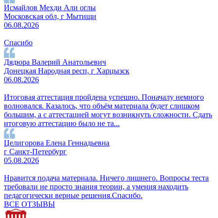
Исмайлов Мехди Али оглы
Московская обл, г Мытищи
06.08.2026
Спасибо
Дядюра Валерий Анатольевич
Донецкая Народная респ, г Харцызск
06.08.2026
Итоговая аттестация пройдена успешно. Поначалу немного
волновался. Казалось, что объём материала будет слишком
большим, а с аттестацией могут возникнуть сложности. Сдать
итоговую аттестацию было не та...
Целигорова Елена Геннадьевна
г Санкт-Петербург
05.08.2026
Нравится подача материала. Ничего лишнего. Вопросы теста
требовали не просто знания теории, а умения находить
педагогически верные решения.Спасибо.
ВСЕ ОТЗЫВЫ