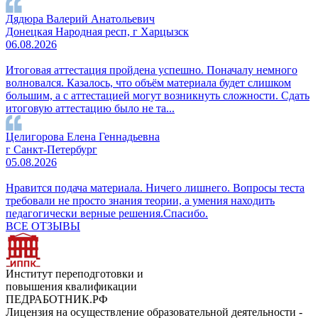
Дядюра Валерий Анатольевич
Донецкая Народная респ, г Харцызск
06.08.2026
Итоговая аттестация пройдена успешно. Поначалу немного
волновался. Казалось, что объём материала будет слишком
большим, а с аттестацией могут возникнуть сложности. Сдать
итоговую аттестацию было не та...
Целигорова Елена Геннадьевна
г Санкт-Петербург
05.08.2026
Нравится подача материала. Ничего лишнего. Вопросы теста
требовали не просто знания теории, а умения находить
педагогически верные решения.Спасибо.
ВСЕ ОТЗЫВЫ
Институт переподготовки и
повышения квалификации
ПЕДРАБОТНИК.РФ
Лицензия на осуществление образовательной деятельности -