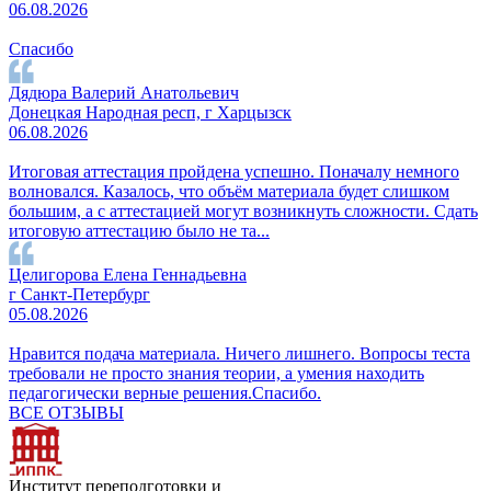
06.08.2026
Спасибо
Дядюра Валерий Анатольевич
Донецкая Народная респ, г Харцызск
06.08.2026
Итоговая аттестация пройдена успешно. Поначалу немного
волновался. Казалось, что объём материала будет слишком
большим, а с аттестацией могут возникнуть сложности. Сдать
итоговую аттестацию было не та...
Целигорова Елена Геннадьевна
г Санкт-Петербург
05.08.2026
Нравится подача материала. Ничего лишнего. Вопросы теста
требовали не просто знания теории, а умения находить
педагогически верные решения.Спасибо.
ВСЕ ОТЗЫВЫ
Институт переподготовки и