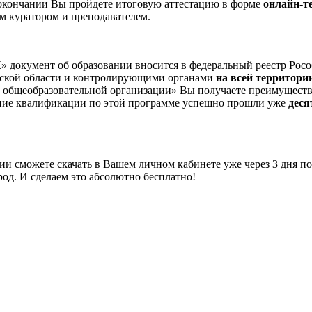
о окончании Вы пройдете итоговую аттестацию в форме
онлайн-т
м куратором и преподавателем.
окумент об образовании вносится в федеральный реестр Росо
дской области и контролирующими органами
на всей территори
 общеобразовательной организации» Вы получаете преимущество
ение квалификации по этой программе успешно прошли уже
деся
 сможете скачать в Вашем личном кабинете уже через 3 дня по
од. И сделаем это абсолютно бесплатно!