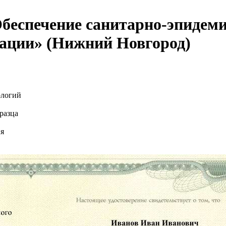
еспечение санитарно-эпидеми
зации» (Нижний Новгород)
ологий
разца
ия