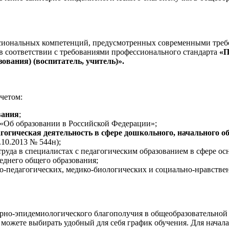
ссиональных компетенций, предусмотренных современными треб
в соответствии с требованиями профессионального стандарта
«П
зования) (воспитатель, учитель)».
четом:
вания
;
 «Об образовании в Российской Федерации»;
агогическая деятельность в сфере дошкольного, начального о
10.2013 № 544н);
руда в специалистах с педагогическим образованием в сфере ос
еднего общего образования;
о-педагогических, медико-биологических и социально-нравствен
но-эпидемиологического благополучия в общеобразовательной
можете выбирать удобный для себя график обучения. Для начала