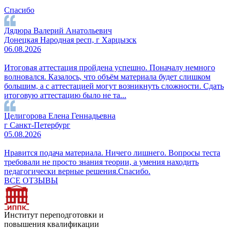
Спасибо
Дядюра Валерий Анатольевич
Донецкая Народная респ, г Харцызск
06.08.2026
Итоговая аттестация пройдена успешно. Поначалу немного
волновался. Казалось, что объём материала будет слишком
большим, а с аттестацией могут возникнуть сложности. Сдать
итоговую аттестацию было не та...
Целигорова Елена Геннадьевна
г Санкт-Петербург
05.08.2026
Нравится подача материала. Ничего лишнего. Вопросы теста
требовали не просто знания теории, а умения находить
педагогически верные решения.Спасибо.
ВСЕ ОТЗЫВЫ
Институт переподготовки и
повышения квалификации