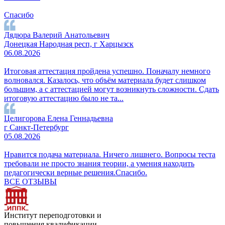
Спасибо
Дядюра Валерий Анатольевич
Донецкая Народная респ, г Харцызск
06.08.2026
Итоговая аттестация пройдена успешно. Поначалу немного
волновался. Казалось, что объём материала будет слишком
большим, а с аттестацией могут возникнуть сложности. Сдать
итоговую аттестацию было не та...
Целигорова Елена Геннадьевна
г Санкт-Петербург
05.08.2026
Нравится подача материала. Ничего лишнего. Вопросы теста
требовали не просто знания теории, а умения находить
педагогически верные решения.Спасибо.
ВСЕ ОТЗЫВЫ
Институт переподготовки и
повышения квалификации