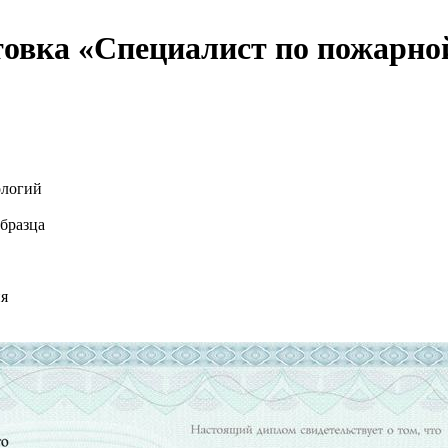
товка «Специалист по пожарн
ологий
бразца
ия