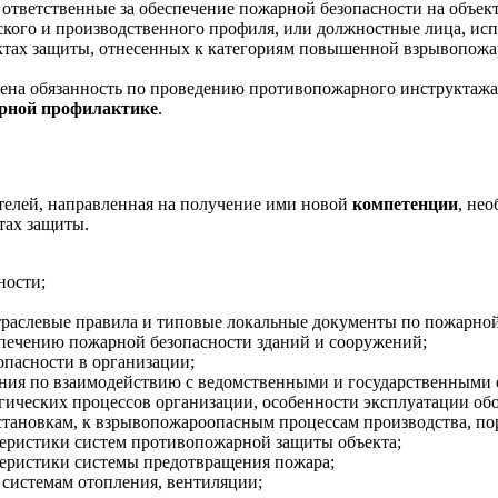
 ответственные за обеспечение пожарной безопасности на объек
кого и производственного профиля, или должностные лица, исп
ъектах защиты, отнесенных к категориям повышенной взрывопож
ена обязанность по проведению противопожарного инструктажа
арной профилактике
.
телей, направленная на получение ими новой
компетенции
, не
тах защиты.
ности;
траслевые правила и типовые локальные документы по пожарной
печению пожарной безопасности зданий и сооружений;
опасности в организации;
ния по взаимодействию с ведомственными и государственными 
ических процессов организации, особенности эксплуатации обо
становкам, к взрывопожароопасным процессам производства, по
теристики систем противопожарной защиты объекта;
теристики системы предотвращения пожара;
 системам отопления, вентиляции;